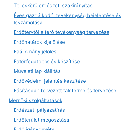
Teljeskörű erdészeti szakirányítás
Éves gazdálkodói tevékenység bejelentése és
leszámolása
Erdőtervtől eltérő tevékenység tervezése
Erdőhatárok kijelölése
Faállomány jelölés
Fatérfogatbecslés készítése
Műveleti lap kiállítás
Erdővédelmi jelentés készítése
Fásításban tervezett fakitermelés tervezése
Mérnöki szolgáltatások
Erdészeti pályázatírás
Erdőterület megosztása
Erdő igénybevétel