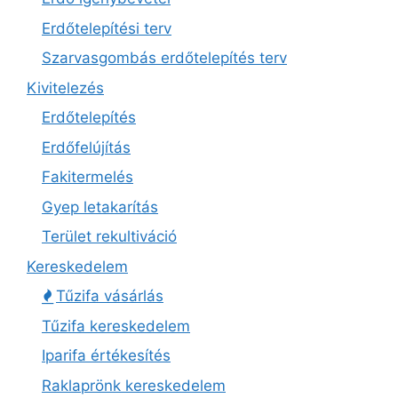
Erdőtelepítési terv
Szarvasgombás erdőtelepítés terv
Kivitelezés
Erdőtelepítés
Erdőfelújítás
Fakitermelés
Gyep letakarítás
Terület rekultiváció
Kereskedelem
Tűzifa vásárlás
Tűzifa kereskedelem
Iparifa értékesítés
Raklaprönk kereskedelem